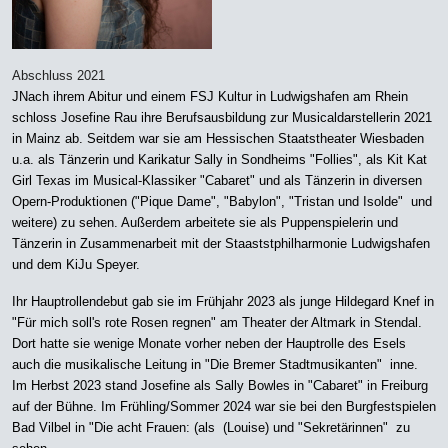
Abschluss 2021
JNach ihrem Abitur und einem FSJ Kultur in Ludwigshafen am Rhein
schloss Josefine Rau ihre Berufsausbildung zur Musicaldarstellerin 2021
in Mainz ab. Seitdem war sie am Hessischen Staatstheater Wiesbaden
u.a. als Tänzerin und Karikatur Sally in Sondheims "Follies", als Kit Kat
Girl Texas im Musical-Klassiker "Cabaret" und als Tänzerin in diversen
Opern-Produktionen ("Pique Dame", "Babylon", "Tristan und Isolde" und
weitere) zu sehen. Außerdem arbeitete sie als Puppenspielerin und
Tänzerin in Zusammenarbeit mit der Staaststphilharmonie Ludwigshafen
und dem KiJu Speyer.
Ihr Hauptrollendebut gab sie im Frühjahr 2023 als junge Hildegard Knef in
"Für mich soll's rote Rosen regnen" am Theater der Altmark in Stendal.
Dort hatte sie wenige Monate vorher neben der Hauptrolle des Esels
auch die musikalische Leitung in "Die Bremer Stadtmusikanten" inne.
Im Herbst 2023 stand Josefine als Sally Bowles in "Cabaret" in Freiburg
auf der Bühne. Im Frühling/Sommer 2024 war sie bei den Burgfestspielen
Bad Vilbel in "Die acht Frauen: (als (Louise) und "Sekretärinnen" zu