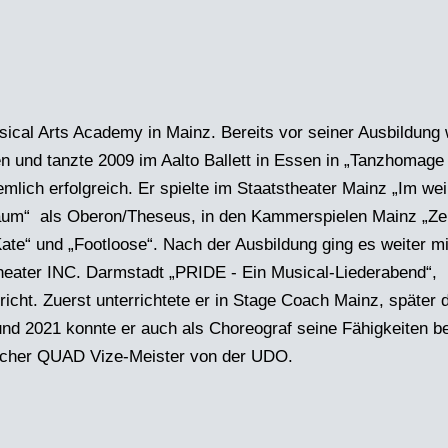
sical Arts Academy in Mainz. Bereits vor seiner Ausbildung 
n und tanzte 2009 im Aalto Ballett in Essen in „Tanzhomag
mlich erfolgreich. Er spielte im Staatstheater Mainz „Im w
aum“ als Oberon/Theseus, in den Kammerspielen Mainz „Zei
te“ und „Footloose“. Nach der Ausbildung ging es weiter mi
 theater INC. Darmstadt „PRIDE - Ein Musical-Liederabend“, 
richt. Zuerst unterrichtete er in Stage Coach Mainz, späte
d 2021 konnte er auch als Choreograf seine Fähigkeiten be
tscher QUAD Vize-Meister von der UDO.