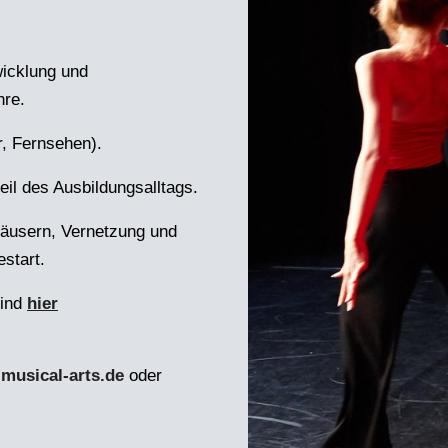
wicklung und
hre.
r, Fernsehen).
eil des Ausbildungsalltags.
äusern, Vernetzung und
estart.
sind
hier
musical-arts.de
oder