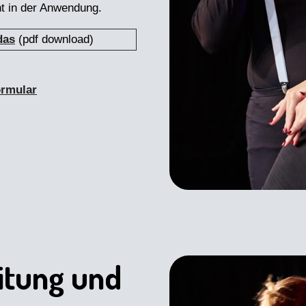
ht in der Anwendung.
das
(pdf download)
ormular
itung und